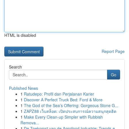
HTML is disabled
Report Page
Search
Go
Published News
1
Ratudepo: Profil dan Perjalanan Karier
1
Discover A Perfect Truck Bed: Ford & More
1
The God of the Sea’s Offering: Gorgeous Stone G...
1
ZAPZ88 เว็บสล็อต: เปิดประสบการณ์ความสนุกสุดฮิต
1
Make Every Clean-up Simpler with Rubbish
Remova...
1
De Toekomst van de Agrofood Industrie: Trends e...