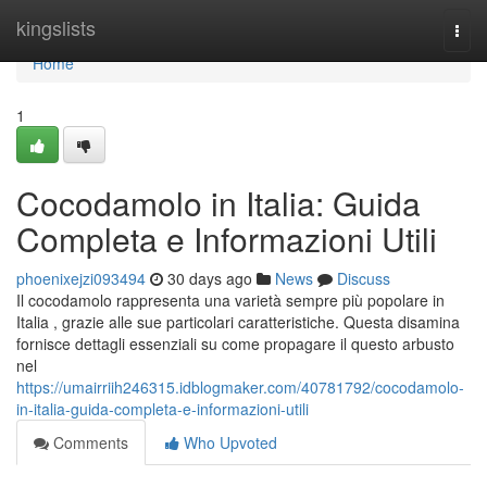
Home
kingslists
Togg
navi
Home
1
Cocodamolo in Italia: Guida
Completa e Informazioni Utili
phoenixejzi093494
30 days ago
News
Discuss
Il cocodamolo rappresenta una varietà sempre più popolare in
Italia , grazie alle sue particolari caratteristiche. Questa disamina
fornisce dettagli essenziali su come propagare il questo arbusto
nel
https://umairriih246315.idblogmaker.com/40781792/cocodamolo-
in-italia-guida-completa-e-informazioni-utili
Comments
Who Upvoted