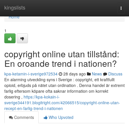
Home
kingslists
Togg
navi
Home
1
copyright online utan tillstånd:
En oroande trend i nationen?
kpa-ketamin-i-sverige972534
28 days ago
News
Discuss
En alarming utveckling syns i Sverige : copyright, ett kraftfullt
opioid, erbjuds på nätet utan ordination . Denna handel är extremt
farlig eftersom köpare ofta saknar information om korrekt
dosering ,
https://kpa-kokain-i-
sverige344191.blogitright.com/42066515/copyright-online-utan-
recept-en-farlig-trend-i-nationen
Comments
Who Upvoted