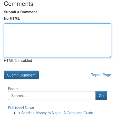
Comments
Submit a Comment
No HTML
HTML is disabled
Report Page
Search
Go
Published News
1
Sending Money to Nepal: A Complete Guide