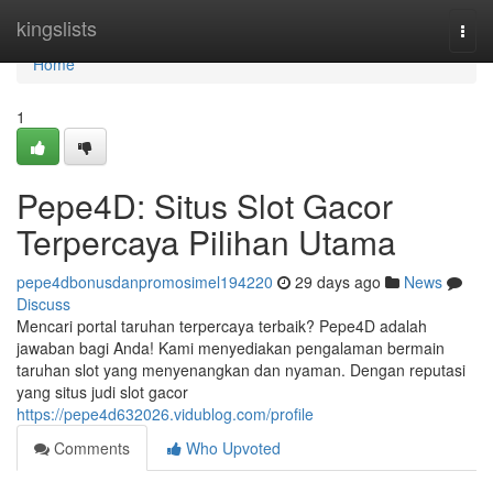
Home
kingslists
Togg
navi
Home
1
Pepe4D: Situs Slot Gacor
Terpercaya Pilihan Utama
pepe4dbonusdanpromosimel194220
29 days ago
News
Discuss
Mencari portal taruhan terpercaya terbaik? Pepe4D adalah
jawaban bagi Anda! Kami menyediakan pengalaman bermain
taruhan slot yang menyenangkan dan nyaman. Dengan reputasi
yang situs judi slot gacor
https://pepe4d632026.vidublog.com/profile
Comments
Who Upvoted