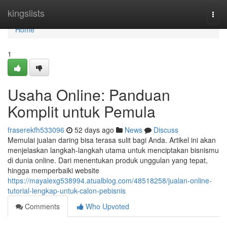
Home
kingslists
Togg
navi
Home
1
Usaha Online: Panduan
Komplit untuk Pemula
fraserekfh533096
52 days ago
News
Discuss
Memulai jualan daring bisa terasa sulit bagi Anda. Artikel ini akan
menjelaskan langkah-langkah utama untuk menciptakan bisnismu
di dunia online. Dari menentukan produk unggulan yang tepat,
hingga memperbaiki website
https://mayalexg538994.atualblog.com/48518258/jualan-online-
tutorial-lengkap-untuk-calon-pebisnis
Comments
Who Upvoted