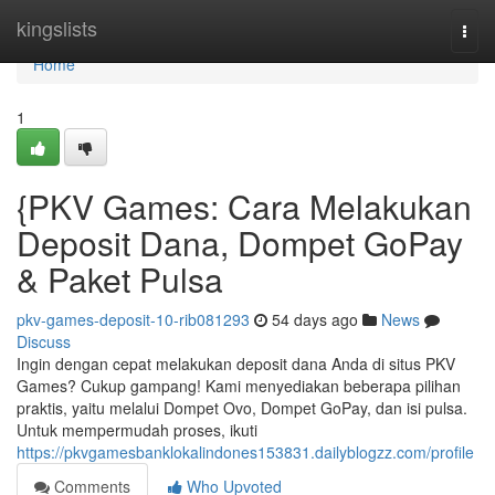
Home
kingslists
Togg
navi
Home
1
{PKV Games: Cara Melakukan
Deposit Dana, Dompet GoPay
& Paket Pulsa
pkv-games-deposit-10-rib081293
54 days ago
News
Discuss
Ingin dengan cepat melakukan deposit dana Anda di situs PKV
Games? Cukup gampang! Kami menyediakan beberapa pilihan
praktis, yaitu melalui Dompet Ovo, Dompet GoPay, dan isi pulsa.
Untuk mempermudah proses, ikuti
https://pkvgamesbanklokalindones153831.dailyblogzz.com/profile
Comments
Who Upvoted