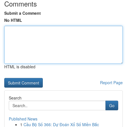
Comments
Submit a Comment
No HTML
HTML is disabled
Report Page
Search
Go
Published News
1
Cầu Bộ Số 366: Dự Đoán Xổ Số Miền Bắc