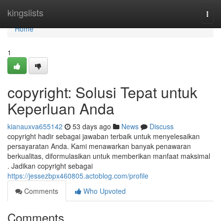
Home
kingslists
Togg
navi
Home
1
copyright: Solusi Tepat untuk
Keperluan Anda
kianauxva655142
53 days ago
News
Discuss
copyright hadir sebagai jawaban terbaik untuk menyelesaikan
persayaratan Anda. Kami menawarkan banyak penawaran
berkualitas, diformulasikan untuk memberikan manfaat maksimal
. Jadikan copyright sebagai
https://jessezbpx460805.actoblog.com/profile
Comments
Who Upvoted
Comments