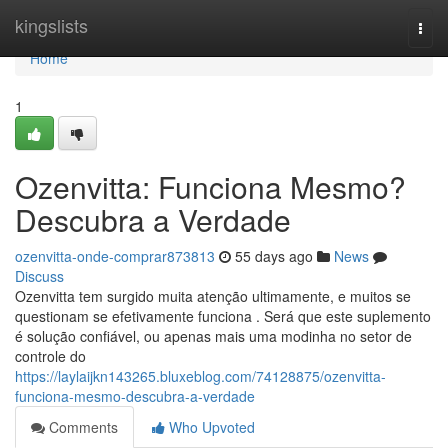
Home
kingslists
Togg
navi
Home
1
Ozenvitta: Funciona Mesmo?
Descubra a Verdade
ozenvitta-onde-comprar873813
55 days ago
News
Discuss
Ozenvitta tem surgido muita atenção ultimamente, e muitos se
questionam se efetivamente funciona . Será que este suplemento
é solução confiável, ou apenas mais uma modinha no setor de
controle do
https://laylaijkn143265.bluxeblog.com/74128875/ozenvitta-
funciona-mesmo-descubra-a-verdade
Comments
Who Upvoted