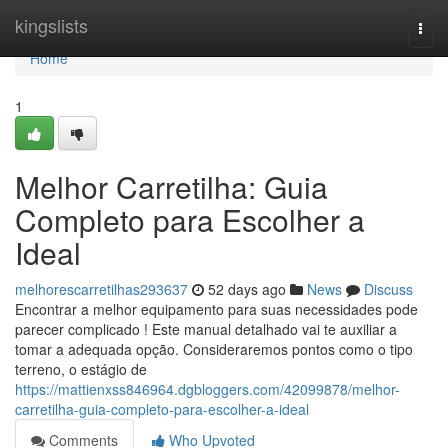
Home
kingslists
Togg
navi
Home
1
Melhor Carretilha: Guia
Completo para Escolher a
Ideal
melhorescarretilhas293637
52 days ago
News
Discuss
Encontrar a melhor equipamento para suas necessidades pode
parecer complicado ! Este manual detalhado vai te auxiliar a
tomar a adequada opção. Consideraremos pontos como o tipo
terreno, o estágio de
https://mattienxss846964.dgbloggers.com/42099878/melhor-
carretilha-guia-completo-para-escolher-a-ideal
Comments
Who Upvoted