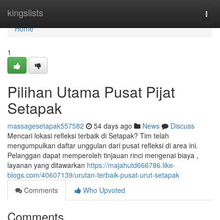
Home
kingslists
Togg
navi
Home
1
Pilihan Utama Pusat Pijat
Setapak
massagesetapak557582
54 days ago
News
Discuss
Mencari lokasi refleksi terbaik di Setapak? Tim telah
mengumpulkan daftar unggulan dari pusat refleksi di area ini.
Pelanggan dapat memperoleh tinjauan rinci mengenai biaya ,
layanan yang ditawarkan
https://majahutd666786.like-
blogs.com/40607139/urutan-terbaik-pusat-urut-setapak
Comments
Who Upvoted
Comments