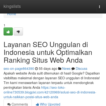
Home
kingslists
Togg
navi
Home
1
Layanan SEO Unggulan di
Indonesia untuk Optimalkan
Ranking Situs Web Anda
seo-on-page864390
55 days ago
News
Discuss
Apakah website Anda sulit ditemukan di hasil Google? Dapatkan
visibilitas maksimal dengan layanan SEO unggulan di Indonesia!
Tim kami menawarkan layanan terpadu untuk mendongkrak
peningkatan bisnis Anda
https://seo-toko-
online730539.blogpixi.com/42120969/solusi-seo-di-indonesia-
untuk-naikkan-posisi-situs-web-anda
Comments
Who Upvoted