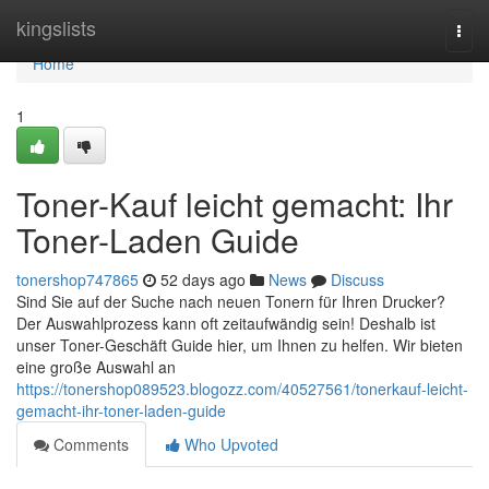
Home
kingslists
Togg
navi
Home
1
Toner-Kauf leicht gemacht: Ihr
Toner-Laden Guide
tonershop747865
52 days ago
News
Discuss
Sind Sie auf der Suche nach neuen Tonern für Ihren Drucker?
Der Auswahlprozess kann oft zeitaufwändig sein! Deshalb ist
unser Toner-Geschäft Guide hier, um Ihnen zu helfen. Wir bieten
eine große Auswahl an
https://tonershop089523.blogozz.com/40527561/tonerkauf-leicht-
gemacht-ihr-toner-laden-guide
Comments
Who Upvoted