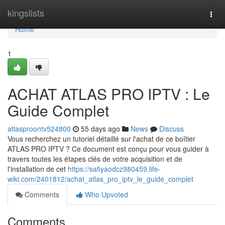
Home
kingslists
Togg
navi
Home
1
ACHAT ATLAS PRO IPTV : Le
Guide Complet
atlasproontv524800
55 days ago
News
Discuss
Vous recherchez un tutoriel détaillé sur l'achat de ce boîtier
ATLAS PRO IPTV ? Ce document est conçu pour vous guider à
travers toutes les étapes clés de votre acquisition et de
l'installation de cet
https://safiyaodcz980459.life-
wiki.com/2401812/achat_atlas_pro_iptv_le_guide_complet
Comments
Who Upvoted
Comments