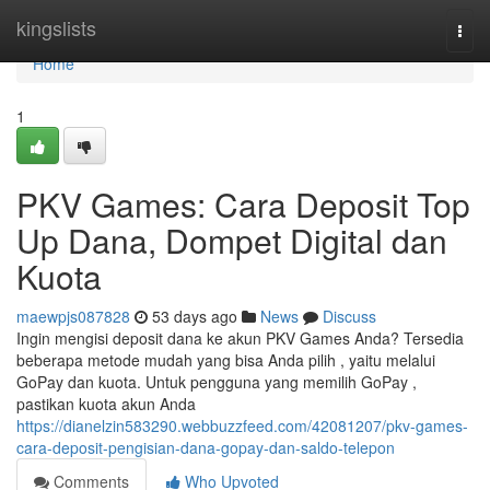
Home
kingslists
Togg
navi
Home
1
PKV Games: Cara Deposit Top
Up Dana, Dompet Digital dan
Kuota
maewpjs087828
53 days ago
News
Discuss
Ingin mengisi deposit dana ke akun PKV Games Anda? Tersedia
beberapa metode mudah yang bisa Anda pilih , yaitu melalui
GoPay dan kuota. Untuk pengguna yang memilih GoPay ,
pastikan kuota akun Anda
https://dianelzin583290.webbuzzfeed.com/42081207/pkv-games-
cara-deposit-pengisian-dana-gopay-dan-saldo-telepon
Comments
Who Upvoted