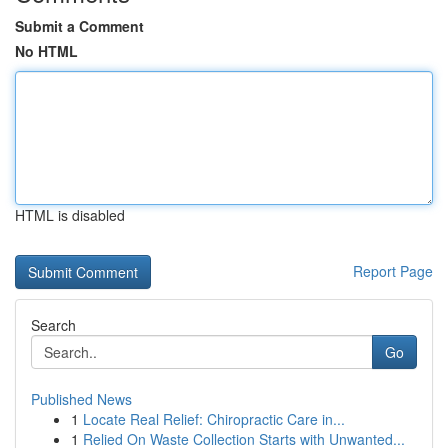
Submit a Comment
No HTML
HTML is disabled
Report Page
Search
Go
Published News
1
Locate Real Relief: Chiropractic Care in...
1
Relied On Waste Collection Starts with Unwanted...