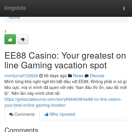
Home
kingslists
Togg
navi
Home
1
EE88 Casino: Your greatest on
line Gaming vacation spot
montyznaf132626
56 days ago
News
Discuss
Mình từng khá nghi ngờ khi bắt đầu với EE88. Không phải vì có gì
tiêu cực, mà vì mình đã quen với việc “ban đầu thì ổn, sau đó mới
lộ”. Nên lần này mình chơi rất
https://getsocialsource.com/story6964638/ee88-on-line-casino-
your-best-online-gaming-location
Comments
Who Upvoted
Comments