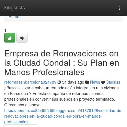
Home
kingslists
Togg
navi
Home
1
Empresa de Renovaciones en
la Ciudad Condal : Su Plan en
Manos Profesionales
reformasenbarcelona024789
54 days ago
News
Discuss
¿Buscas llevar a cabo un remodelación integral en una vivienda
en Barcelona ? En esta compañía de reformas , somos
profesionales en convertir sus sueños en proyecto terminado.
Ofrecemos el apoyo
https://henrimzco844995.59bloggers.com/41878128/sociedad-de-
renovaciones-en-la-ciudad-condal-su-obra-en-manos-
profesionales