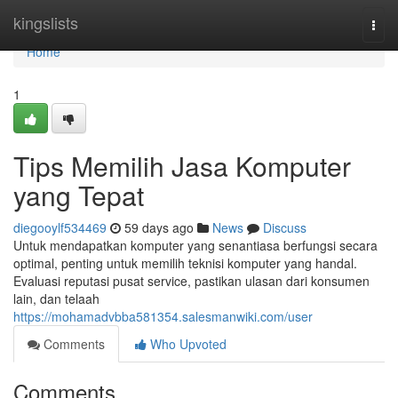
Home
kingslists
Togg
navi
Home
1
Tips Memilih Jasa Komputer
yang Tepat
diegooylf534469
59 days ago
News
Discuss
Untuk mendapatkan komputer yang senantiasa berfungsi secara
optimal, penting untuk memilih teknisi komputer yang handal.
Evaluasi reputasi pusat service, pastikan ulasan dari konsumen
lain, dan telaah
https://mohamadvbba581354.salesmanwiki.com/user
Comments
Who Upvoted
Comments