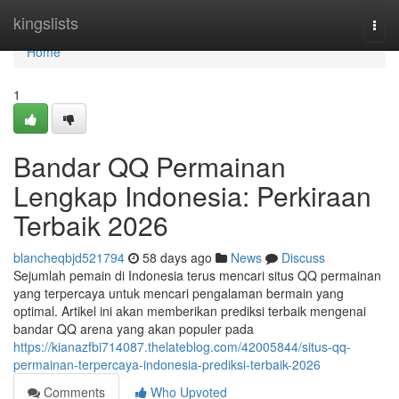
Home
kingslists
Togg
navi
Home
1
Bandar QQ Permainan
Lengkap Indonesia: Perkiraan
Terbaik 2026
blancheqbjd521794
58 days ago
News
Discuss
Sejumlah pemain di Indonesia terus mencari situs QQ permainan
yang terpercaya untuk mencari pengalaman bermain yang
optimal. Artikel ini akan memberikan prediksi terbaik mengenai
bandar QQ arena yang akan populer pada
https://kianazfbi714087.thelateblog.com/42005844/situs-qq-
permainan-terpercaya-indonesia-prediksi-terbaik-2026
Comments
Who Upvoted