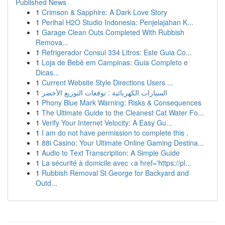
Published News
1
Crimson & Sapphire: A Dark Love Story
1
Perihal H2O Studio Indonesia: Penjelajahan K...
1
Garage Clean Outs Completed With Rubbish
Remova...
1
Refrigerador Consul 334 Litros: Este Guia Co...
1
Loja de Bebê em Campinas: Guia Completo e
Dicas...
1
Current Website Style Directions Users ...
1
السيارات الكهربائية : توقعات التوزيع الأخضر
1
Phony Blue Mark Warning: Risks & Consequences
1
The Ultimate Guide to the Cleanest Cat Water Fo...
1
Verify Your Internet Velocity: A Easy Gu...
1
I am do not have permission to complete this .
1
88i Casino: Your Ultimate Online Gaming Destina...
1
Audio to Text Transcription: A Simple Guide
1
La sécurité à domicile avec <a href='https://pl...
1
Rubbish Removal St George for Backyard and
Outd...