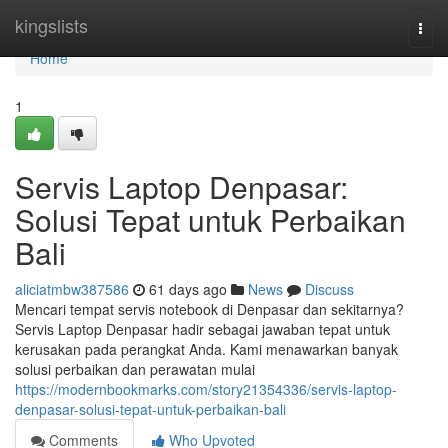
Home
kingslists
Togg
navi
Home
1
Servis Laptop Denpasar:
Solusi Tepat untuk Perbaikan
Bali
aliciatmbw387586
61 days ago
News
Discuss
Mencari tempat servis notebook di Denpasar dan sekitarnya?
Servis Laptop Denpasar hadir sebagai jawaban tepat untuk
kerusakan pada perangkat Anda. Kami menawarkan banyak
solusi perbaikan dan perawatan mulai
https://modernbookmarks.com/story21354336/servis-laptop-
denpasar-solusi-tepat-untuk-perbaikan-bali
Comments
Who Upvoted