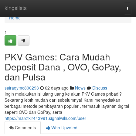
Home
kingslists
Togg
navi
Home
1
PKV Games: Cara Mudah
Deposit Dana , OVO, GoPay,
dan Pulsa
sairaqymc806293
62 days ago
News
Discuss
Ingin melakukan isi ulang uang ke akun PKV Games pribadi?
Sekarang lebih mudah dari sebelumnya! Kami menyediakan
berbagai metode pembayaran populer , termasuk layanan digital
seperti OVO dan GoPay, serta
https://marctkir443991.signalwiki.com/user
Comments
Who Upvoted