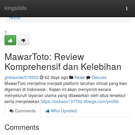
Home
kingslists
Togg
navi
Home
1
MawarToto: Review
Komprehensif dan Kelebihan
gretaucwz579553
62 days ago
News
Discuss
MawarToto menjelma menjadi platform taruhan virtual yang kian
digemari di Indonesia . Kajian ini akan menyoroti secara
menyeluruh layanan utama yang ditawarkan oleh situs tersebut
serta menjelaskan
https://lucksou137702.ttblogs.com/profile
Comments
Who Upvoted
Comments