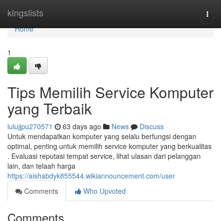
Home
kingslists
Togg
navi
Home
1
Tips Memilih Service Komputer
yang Terbaik
lulujjpu270571
63 days ago
News
Discuss
Untuk mendapatkan komputer yang selalu berfungsi dengan
optimal, penting untuk memilih service komputer yang berkualitas
. Evaluasi reputasi tempat service, lihat ulasan dari pelanggan
lain, dan telaah harga
https://aishabdyk855544.wikiannouncement.com/user
Comments
Who Upvoted
Comments