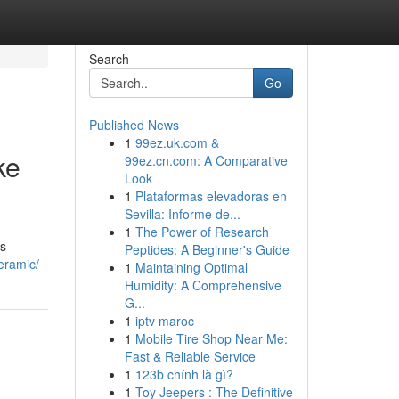
Search
Go
Published News
1
99ez.uk.com &
ke
99ez.cn.com: A Comparative
Look
1
Plataformas elevadoras en
Sevilla: Informe de...
1
The Power of Research
is
Peptides: A Beginner's Guide
eramic/
1
Maintaining Optimal
Humidity: A Comprehensive
G...
1
iptv maroc
1
Mobile Tire Shop Near Me:
Fast & Reliable Service
1
123b chính là gì?
1
Toy Jeepers : The Definitive