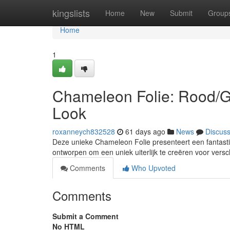
Home
kingslists
Home
New
Submit
Group
Home
1
Chameleon Folie: Rood/G
Look
roxanneych832528
61 days ago
News
Discus
Deze unieke Chameleon Folie presenteert een fantastis
ontworpen om een uniek uiterlijk te creëren voor versc
Comments
Who Upvoted
Comments
Submit a Comment
No HTML