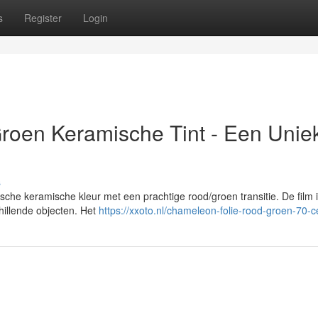
s
Register
Login
roen Keramische Tint - Een Unie
s
che keramische kleur met een prachtige rood/groen transitie. De film 
hillende objecten. Het
https://xxoto.nl/chameleon-folie-rood-groen-70-c