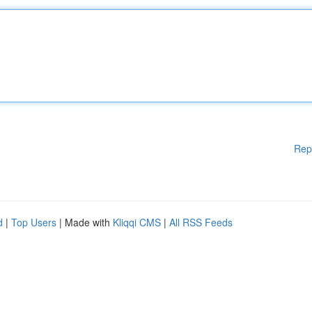
Rep
d
|
Top Users
| Made with
Kliqqi CMS
|
All RSS Feeds