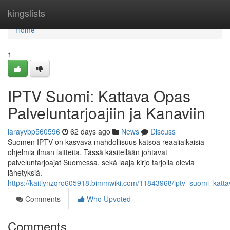
Home
kingslists
Home
1
IPTV Suomi: Kattava Opas
Palveluntarjoajiin ja Kanaviin
larayvbp560596
62 days ago
News
Discuss
Suomen IPTV on kasvava mahdollisuus katsoa reaaliaikaisia
ohjelmia ilman laitteita. Tässä käsitellään johtavat
palveluntarjoajat Suomessa, sekä laaja kirjo tarjolla olevia
lähetyksiä.
https://kaitlynzqro605918.bimmwiki.com/11843968/iptv_suomi_kattav
Comments
Who Upvoted
Comments