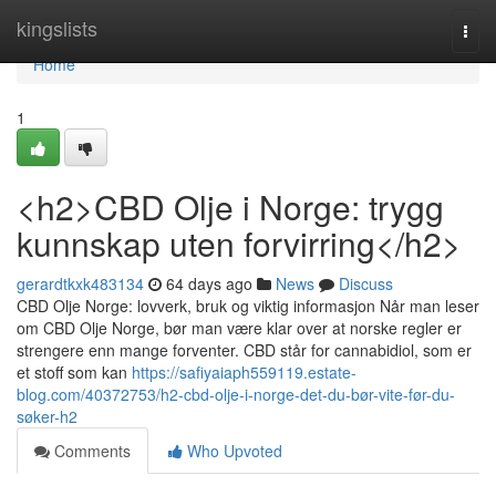
Home
kingslists
Togg
navi
Home
1
<h2>CBD Olje i Norge: trygg
kunnskap uten forvirring</h2>
gerardtkxk483134
64 days ago
News
Discuss
CBD Olje Norge: lovverk, bruk og viktig informasjon Når man leser
om CBD Olje Norge, bør man være klar over at norske regler er
strengere enn mange forventer. CBD står for cannabidiol, som er
et stoff som kan
https://safiyaiaph559119.estate-
blog.com/40372753/h2-cbd-olje-i-norge-det-du-bør-vite-før-du-
søker-h2
Comments
Who Upvoted