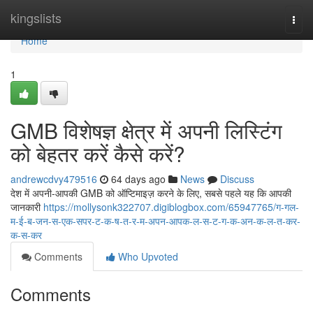
Home
kingslists
Togg
navi
Home
1
GMB विशेषज्ञ क्षेत्र में अपनी लिस्टिंग
को बेहतर करें कैसे करें?
andrewcdvy479516
64 days ago
News
Discuss
देश में अपनी-आपकी GMB को ऑप्टिमाइज़ करने के लिए, सबसे पहले यह कि आपकी
जानकारी
https://mollysonk322707.digiblogbox.com/65947765/ग-गल-
म-ई-ब-जन-स-एक-सपर-ट-क-ष-त-र-म-अपन-आपक-ल-स-ट-ग-क-अन-क-ल-त-कर-
क-स-कर
Comments
Who Upvoted
Comments