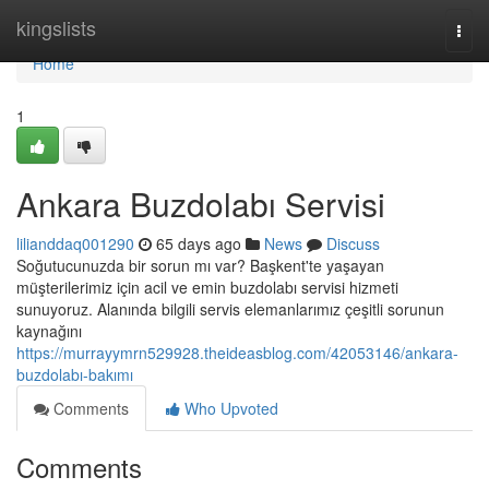
Home
kingslists
Togg
navi
Home
1
Ankara Buzdolabı Servisi
lilianddaq001290
65 days ago
News
Discuss
Soğutucunuzda bir sorun mı var? Başkent'te yaşayan
müşterilerimiz için acil ve emin buzdolabı servisi hizmeti
sunuyoruz. Alanında bilgili servis elemanlarımız çeşitli sorunun
kaynağını
https://murrayymrn529928.theideasblog.com/42053146/ankara-
buzdolabı-bakımı
Comments
Who Upvoted
Comments