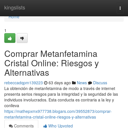
Home
kingslists
Togg
navi
Home
1
Comprar Metanfetamina
Cristal Online: Riesgos y
Alternativas
rebeccadqpm139223
63 days ago
News
Discuss
La obtención de metanfetamina de modo a través de internet
presenta serios riesgos para la integridad y la seguridad de las
individuos involucrados. Esta conducta es contraria a la ley y
conlleva
https://mathepxmx977738.blogars.com/39552873/comprar-
metanfetamina-cristal-online-riesgos-y-alternativas
Comments
Who Upvoted