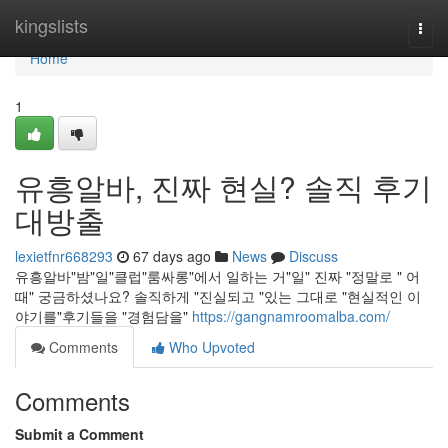
Home
kingslists
Togg
navi
Home
1
유흥알바, 진짜 현실? 솔직 후기
대방출
lexietfnr668293
67 days ago
News
Discuss
유흥알바"밤"일"클럽"룸싸롱"에서 일하는 거"일" 진짜 "정말로 " 어
때" 궁금하셨나요? 솔직하게 "진실되고 "있는 그대로 "현실적인 이
야기를"후기들을 "경험담을"
https://gangnamroomalba.com/
Comments
Who Upvoted
Comments
Submit a Comment