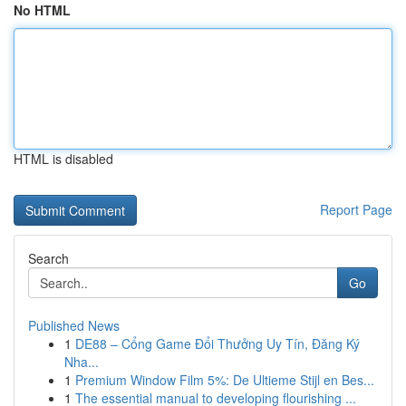
No HTML
HTML is disabled
Report Page
Search
Go
Published News
1
DE88 – Cổng Game Đổi Thưởng Uy Tín, Đăng Ký
Nha...
1
Premium Window Film 5%: De Ultieme Stijl en Bes...
1
The essential manual to developing flourishing ...