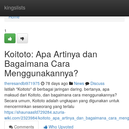
Home
kingslists
Home
1
Koitoto: Apa Artinya dan
Bagaimana Cara
Menggunakannya?
theresandbi971975
78 days ago
News
Discuss
Istilah "Koitoto" di berbagai jaringan daring. bertanya, apa
maksud dari Koitoto, dan bagaimana cara menggunakannya?
Secara umum, Koitoto adalah ungkapan yang digunakan untuk
mencerminkan seseorang yang terlalu
https://shaunaasfd729284.azuria-
wiki.com/2323984/koitoto_apa_artinya_dan_bagaimana_cara_men
Comments
Who Upvoted