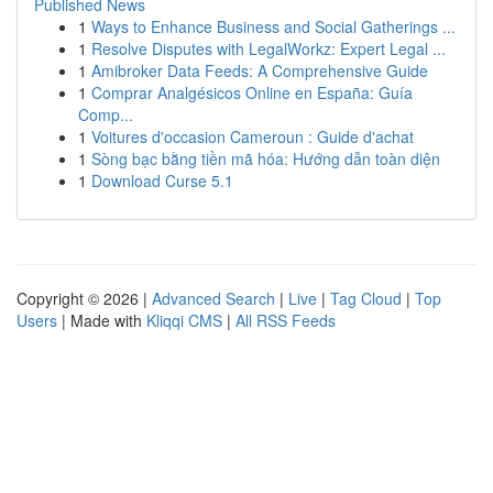
Published News
1
Ways to Enhance Business and Social Gatherings ...
1
Resolve Disputes with LegalWorkz: Expert Legal ...
1
Amibroker Data Feeds: A Comprehensive Guide
1
Comprar Analgésicos Online en España: Guía
Comp...
1
Voitures d'occasion Cameroun : Guide d'achat
1
Sòng bạc bằng tiền mã hóa: Hướng dẫn toàn diện
1
Download Curse 5.1
Copyright © 2026 |
Advanced Search
|
Live
|
Tag Cloud
|
Top
Users
| Made with
Kliqqi CMS
|
All RSS Feeds