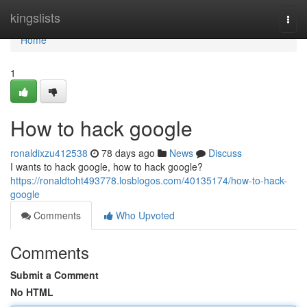
Home
kingslists
Togg
navi
Home
1
How to hack google
ronaldixzu412538
78 days ago
News
Discuss
I wants to hack google, how to hack google?
https://ronaldtoht493778.losblogos.com/40135174/how-to-hack-
google
Comments
Who Upvoted
Comments
Submit a Comment
No HTML