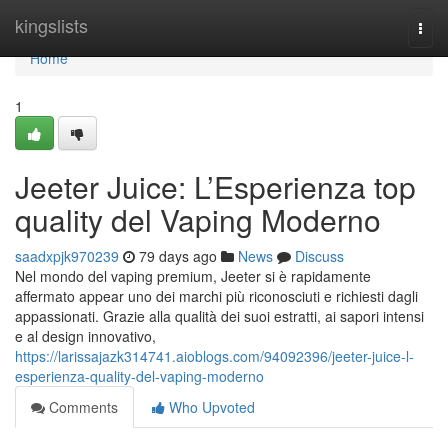
Home
kingslists
Togg
navi
Home
1
Jeeter Juice: L’Esperienza top
quality del Vaping Moderno
saadxpjk970239
79 days ago
News
Discuss
Nel mondo del vaping premium, Jeeter si è rapidamente
affermato appear uno dei marchi più riconosciuti e richiesti dagli
appassionati. Grazie alla qualità dei suoi estratti, ai sapori intensi
e al design innovativo,
https://larissajazk314741.aioblogs.com/94092396/jeeter-juice-l-
esperienza-quality-del-vaping-moderno
Comments
Who Upvoted