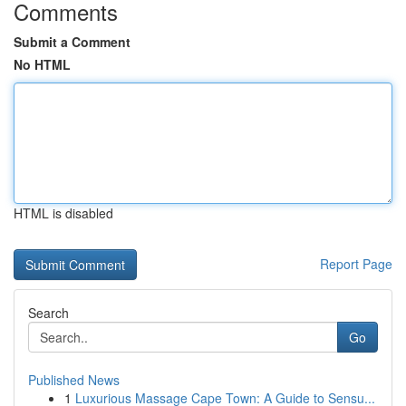
Comments
Submit a Comment
No HTML
HTML is disabled
Report Page
Search
Go
Published News
1
Luxurious Massage Cape Town: A Guide to Sensu...