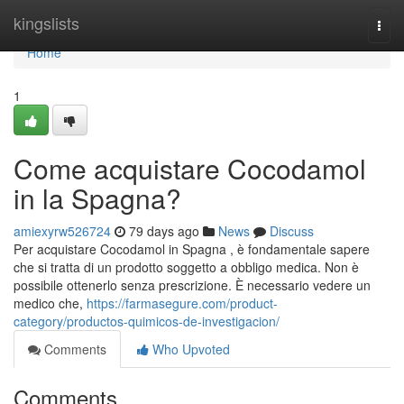
Home
kingslists
Togg
navi
Home
1
Come acquistare Cocodamol
in la Spagna?
amiexyrw526724
79 days ago
News
Discuss
Per acquistare Cocodamol in Spagna , è fondamentale sapere
che si tratta di un prodotto soggetto a obbligo medica. Non è
possibile ottenerlo senza prescrizione. È necessario vedere un
medico che,
https://farmasegure.com/product-
category/productos-quimicos-de-investigacion/
Comments
Who Upvoted
Comments