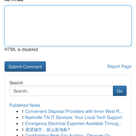
HTML is disabled
Report Page
Search
Go
Published News
1
Convenient Disposal Providers with Inner West R...
1
Nashville TN IT Services: Your Local Tech Support
1
Emergency Electrical Expertise Available Throug...
1
愿望城市：新山新地标?
1
Cockfighting Birds For Auction : Discover Qu...