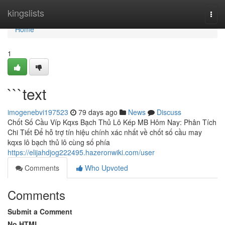
Home
kingslists
Togg
navi
Home
1
```text
imogenebvi197523
79 days ago
News
Discuss
Chốt Số Cầu Víp Kqxs Bạch Thủ Lô Kép MB Hôm Nay: Phân Tích
Chi Tiết Để hỗ trợ tín hiệu chính xác nhất về chốt số cầu may
kqxs lô bạch thủ lô cùng số phía
https://elijahdjog222495.hazeronwiki.com/user
Comments
Who Upvoted
Comments
Submit a Comment
No HTML