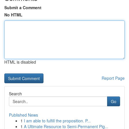
Submit a Comment
No HTML
HTML is disabled
Report Page
Search
Go
Published News
1
I am able to fulfill the proposition. P...
1
A Ultimate Resource to Semi-Permanent Pig...