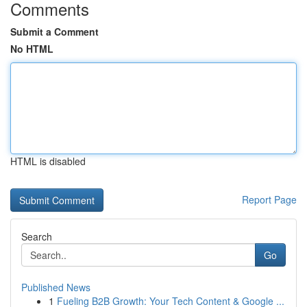
Comments
Submit a Comment
No HTML
HTML is disabled
Report Page
Search
Go
Published News
1
Fueling B2B Growth: Your Tech Content & Google ...