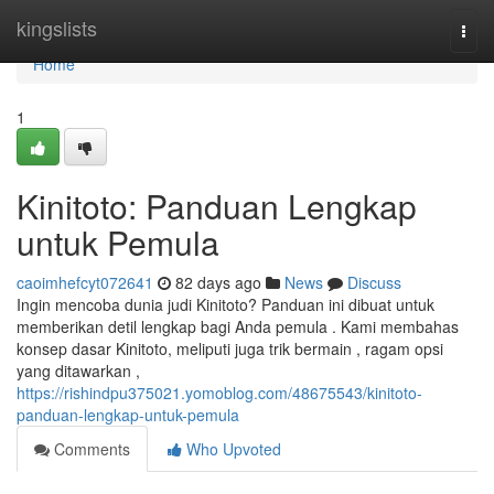
Home
kingslists
Togg
navi
Home
1
Kinitoto: Panduan Lengkap
untuk Pemula
caoimhefcyt072641
82 days ago
News
Discuss
Ingin mencoba dunia judi Kinitoto? Panduan ini dibuat untuk
memberikan detil lengkap bagi Anda pemula . Kami membahas
konsep dasar Kinitoto, meliputi juga trik bermain , ragam opsi
yang ditawarkan ,
https://rishindpu375021.yomoblog.com/48675543/kinitoto-
panduan-lengkap-untuk-pemula
Comments
Who Upvoted