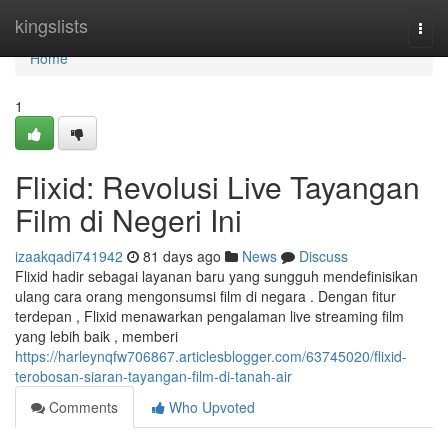
Home
kingslists
Togg
navi
Home
1
Flixid: Revolusi Live Tayangan
Film di Negeri Ini
izaakqadi741942
81 days ago
News
Discuss
Flixid hadir sebagai layanan baru yang sungguh mendefinisikan
ulang cara orang mengonsumsi film di negara . Dengan fitur
terdepan , Flixid menawarkan pengalaman live streaming film
yang lebih baik , memberi
https://harleynqfw706867.articlesblogger.com/63745020/flixid-
terobosan-siaran-tayangan-film-di-tanah-air
Comments
Who Upvoted