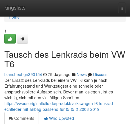
Home
kingslists
Togg
navi
Home
1
Tausch des Lenkrads beim VW
T6
blancheehgn390154
79 days ago
News
Discuss
Der Ersatz des Lenkrads bei einem VW T6 kann je nach
Erfahrungsstand und Werkzeugset eine schnelle oder
anspruchsvollere Aufgabe sein. Bevor man loslegen , ist es
wichtig, sich mit den vielfältigen Schritten
https://vwbusoriginalteile.de/produkt/volkswagen-t6-lenkrad-
echtleder-mit-airbag-passend-fur-t5-t5-2-2003-2019
Comments
Who Upvoted