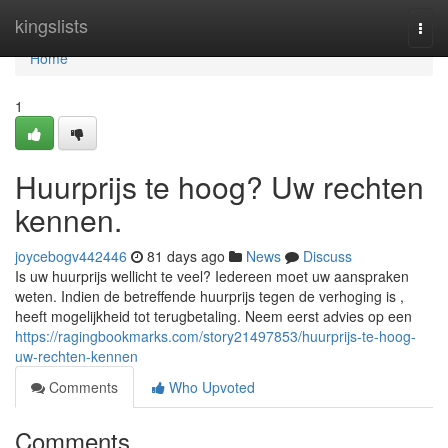
Home
kingslists
Togg
navi
Home
1
Huurprijs te hoog? Uw rechten
kennen.
joycebogv442446
81 days ago
News
Discuss
Is uw huurprijs wellicht te veel? Iedereen moet uw aanspraken
weten. Indien de betreffende huurprijs tegen de verhoging is ,
heeft mogelijkheid tot terugbetaling. Neem eerst advies op een
https://ragingbookmarks.com/story21497853/huurprijs-te-hoog-
uw-rechten-kennen
Comments
Who Upvoted
Comments