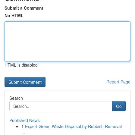
Submit a Comment
No HTML
HTML is disabled
Report Page
Search
Go
Published News
1
Expert Green Waste Disposal by Rubbish Removal
...