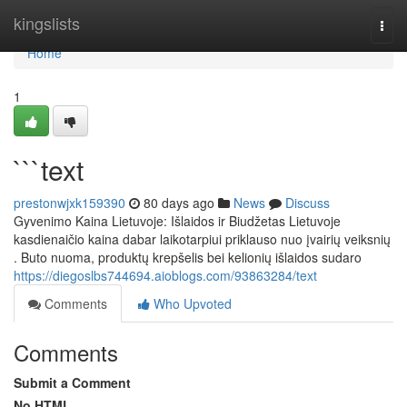
Home
kingslists
Togg
navi
Home
1
```text
prestonwjxk159390
80 days ago
News
Discuss
Gyvenimo Kaina Lietuvoje: Išlaidos ir Biudžetas Lietuvoje
kasdienaičio kaina dabar laikotarpiui priklauso nuo įvairių veiksnių
. Buto nuoma, produktų krepšelis bei kelionių išlaidos sudaro
https://diegoslbs744694.aioblogs.com/93863284/text
Comments
Who Upvoted
Comments
Submit a Comment
No HTML