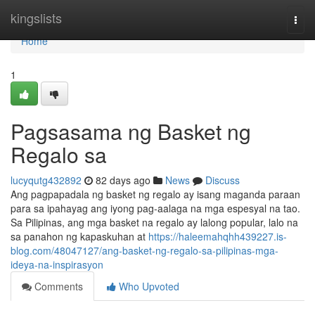
Home
kingslists
Togg
navi
Home
1
Pagsasama ng Basket ng
Regalo sa
lucyqutg432892
82 days ago
News
Discuss
Ang pagpapadala ng basket ng regalo ay isang maganda paraan
para sa ipahayag ang iyong pag-aalaga na mga espesyal na tao.
Sa Pilipinas, ang mga basket na regalo ay lalong popular, lalo na
sa panahon ng kapaskuhan at
https://haleemahqhh439227.is-
blog.com/48047127/ang-basket-ng-regalo-sa-pilipinas-mga-
ideya-na-inspirasyon
Comments
Who Upvoted