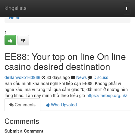
Home
kingslists
Togg
navi
Home
1
EE88: Your top on line On line
casino desired destination
delilahvdkb163966
83 days ago
News
Discuss
Ban đầu mình khá hoài nghi khi tiếp cận EE88. Không phải vì
nghe xấu, mà vì từng trải qua cảm giác “bị dắt mũi” ở những nền
tảng khác. Lần này mình thử theo kiểu giữ
https://thebep.org.uk/
Comments
Who Upvoted
Comments
Submit a Comment