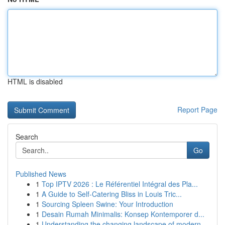
HTML is disabled
Report Page
Search
Go
Published News
1
Top IPTV 2026 : Le Référentiel Intégral des Pla...
1
A Guide to Self-Catering Bliss in Louis Tric...
1
Sourcing Spleen Swine: Your Introduction
1
Desain Rumah Minimalis: Konsep Kontemporer d...
1
Understanding the changing landscape of modern ...