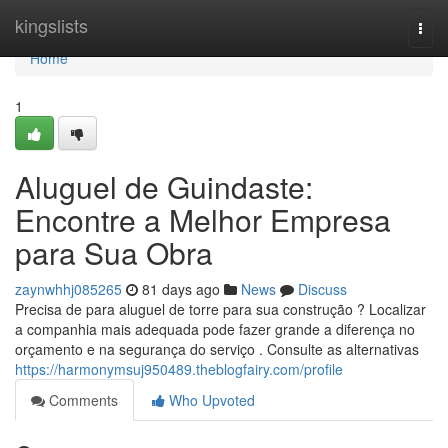
Home
kingslists
Togg
navi
Home
1
Aluguel de Guindaste:
Encontre a Melhor Empresa
para Sua Obra
zaynwhhj085265
81 days ago
News
Discuss
Precisa de para aluguel de torre para sua construção ? Localizar
a companhia mais adequada pode fazer grande a diferença no
orçamento e na segurança do serviço . Consulte as alternativas
https://harmonymsuj950489.theblogfairy.com/profile
Comments
Who Upvoted