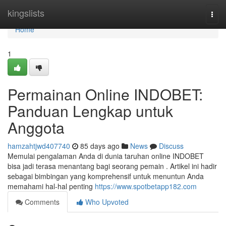
Home
kingslists
Togg
navi
Home
1
Permainan Online INDOBET:
Panduan Lengkap untuk
Anggota
hamzahtjwd407740
85 days ago
News
Discuss
Memulai pengalaman Anda di dunia taruhan online INDOBET
bisa jadi terasa menantang bagi seorang pemain . Artikel ini hadir
sebagai bimbingan yang komprehensif untuk menuntun Anda
memahami hal-hal penting
https://www.spotbetapp182.com
Comments
Who Upvoted