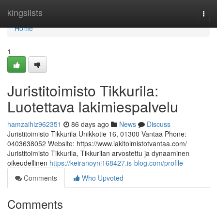
Home
kingslists
Togg
navi
Home
1
Juristitoimisto Tikkurila:
Luotettava lakimiespalvelu
hamzaihiz962351
86 days ago
News
Discuss
Juristitoimisto Tikkurila Unikkotie 16, 01300 Vantaa Phone:
0403638052 Website: https://www.lakitoimistotvantaa.com/
Juristitoimisto Tikkurila, Tikkurilan arvostettu ja dynaaminen
oikeudellinen
https://keiranoyni168427.is-blog.com/profile
Comments
Who Upvoted
Comments