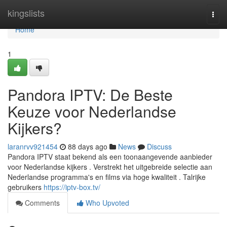
Home
kingslists
Togg
navi
Home
1
Pandora IPTV: De Beste
Keuze voor Nederlandse
Kijkers?
laranrvv921454
88 days ago
News
Discuss
Pandora IPTV staat bekend als een toonaangevende aanbieder
voor Nederlandse kijkers . Verstrekt het uitgebreide selectie aan
Nederlandse programma's en films via hoge kwaliteit . Talrijke
gebruikers
https://iptv-box.tv/
Comments
Who Upvoted